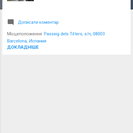
і
ї
Дописати коментар
Місцеположення:
Passeig dels Til·lers, s/n, 08003
Barcelona, Испания
ДОКЛАДНІШЕ