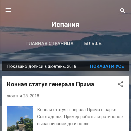
Перейти до основного вмісту
Испания
ГЛАВНАЯ СТРАНИЦА
БІЛЬШЕ…
Показано дописи з жовтень, 2018
ПОКАЗАТИ УСЕ
П
у
Конная статуя генерала Прима
б
л
жовтня 28, 2018
і
к
Конная статуя генерала Прима в парке
а
Сьютаделья Пример работы кератиновое
ц
выравнивание до и после .